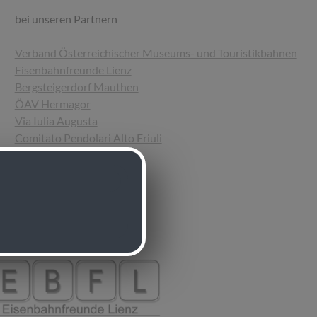
bei unseren Partnern
Verband Österreichischer Museums- und Touristikbahnen
Eisenbahnfreunde Lienz
Bergsteigerdorf Mauthen
ÖAV Hermagor
Via Iulia Augusta
Comitato Pendolari Alto Friuli