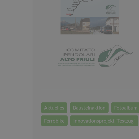
Aktuelles
Bausteinaktion
Fotoalbum
Ferrobike
Innovationsprojekt "Testzug"