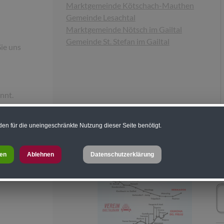
Marktgemeinde Kötschach-Mauthen
Gemeinde Lesachtal
Marktgemeinde Nötsch im Gailtal
Gemeinde St. Stefan im Gailtal
ie uns
annt.
ng!
en für die uneingeschränkte Nutzung dieser Seite benötigt.
ren
Ablehnen
Datenschutzerklärung