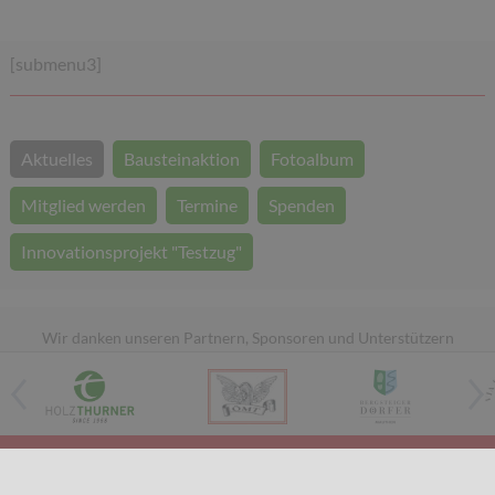
[submenu3]
Aktuelles
Bausteinaktion
Fotoalbum
Mitglied werden
Termine
Spenden
Innovationsprojekt "Testzug"
Wir danken unseren Partnern, Sponsoren und Unterstützern
Kontakt / Impressum
Datenschutz